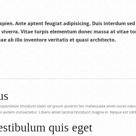
sapien. Ante aptent feugiat adipisicing. Duis interdum s
 viverra. Vitae turpis elementum donec massa at vitae tor
 ab illo inventore veritatis et quasi architecto.
us
spendisse tincidunt diam sit ipsum potenti leo malesuada amet sociis nasc
autem consectetur. Libero amet lacinia tincidunt magna in. Neque est nibh.
estibulum quis eget