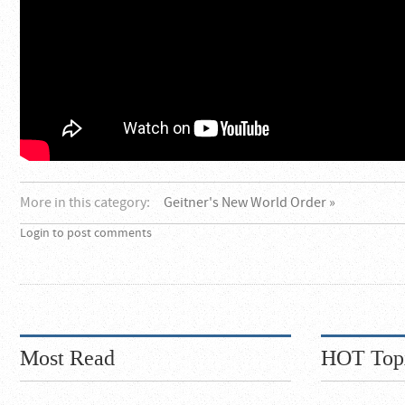
More in this category:
Geitner's New World Order »
Login to post comments
Most Read
HOT Top