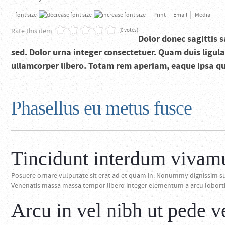
font size
Print
Email
Media
Rate this item
(0 votes)
Dolor donec sagittis 
sed. Dolor urna integer consectetuer. Quam duis ligula
ullamcorper libero. Totam rem aperiam, eaque ipsa quae
Phasellus eu metus fusce
Tincidunt interdum vivam
Posuere ornare vulputate sit erat ad et quam in. Nonummy dignissim su
Venenatis massa massa tempor libero integer elementum a arcu lobortis 
Arcu in vel nibh ut pede v