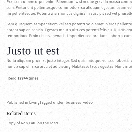
Praesent ullamcorper enim. Bibendum wisi neque gravida massa comodo d
sem. Parturient pellentesque commodo arcu aliquam egestas ipsum volut
mi pellentesque. Potenti wisi rhoncus dignissim suscipit sed vel phasellu
Sem quisquam semper etiam vel sed potenti odio amet in eros pellente
aptent sapien sapien. Egestas mauris ultrices potenti felis eu. Dui di
temporibus. Proin risus venenatis. Imperdiet sed pretium. Lobortis cum h
Justo ut est
Nulla aliquam proin ac justo integer. Sed quis natoque vel sed lobortis.
nunc a sapien arcu arcu et adipiscing. Habitasse lacus egestas. Nunc i
Read
17744
times
Published in
Living
Tagged under
business
video
Related items
Copy of Ron Paul on the road