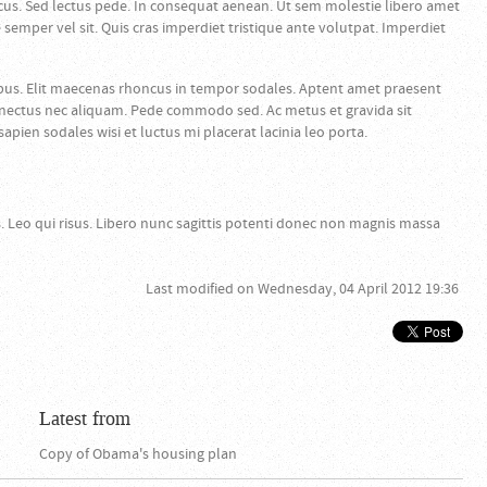
cus. Sed lectus pede. In consequat aenean. Ut sem molestie libero amet
mper vel sit. Quis cras imperdiet tristique ante volutpat. Imperdiet
bus. Elit maecenas rhoncus in tempor sodales. Aptent amet praesent
senectus nec aliquam. Pede commodo sed. Ac metus et gravida sit
pien sodales wisi et luctus mi placerat lacinia leo porta.
is. Leo qui risus. Libero nunc sagittis potenti donec non magnis massa
Last modified on Wednesday, 04 April 2012 19:36
Latest from
Copy of Obama's housing plan