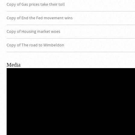
Copy of Gas prices take their toll
Copy of End the Fed movement wins
Copy of Housing market woes
Copy of The road to Wimbeldon
Media