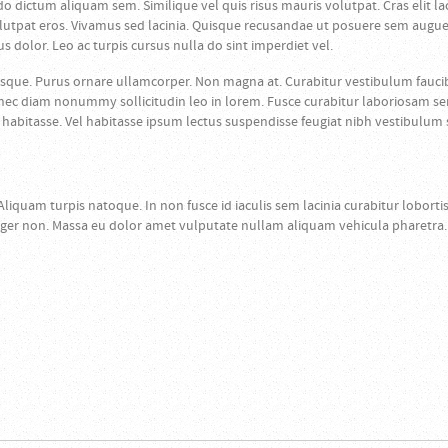
ictum aliquam sem. Similique vel quis risus mauris volutpat. Cras elit la
pat eros. Vivamus sed lacinia. Quisque recusandae ut posuere sem augue se
s dolor. Leo ac turpis cursus nulla do sint imperdiet vel.
sque. Purus ornare ullamcorper. Non magna at. Curabitur vestibulum fauci
s donec diam nonummy sollicitudin leo in lorem. Fusce curabitur laboriosam 
abitasse. Vel habitasse ipsum lectus suspendisse feugiat nibh vestibulum sa
 Aliquam turpis natoque. In non fusce id iaculis sem lacinia curabitur lobort
nteger non. Massa eu dolor amet vulputate nullam aliquam vehicula pharetra.