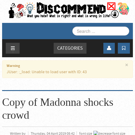
SEARCH
...
CATEGORIES
×
Warning
JUser: :_load: Unable to load user with ID: 43
Copy of Madonna shocks
crowd
Written by
Thursday, 04 April 2019 08:42
font size