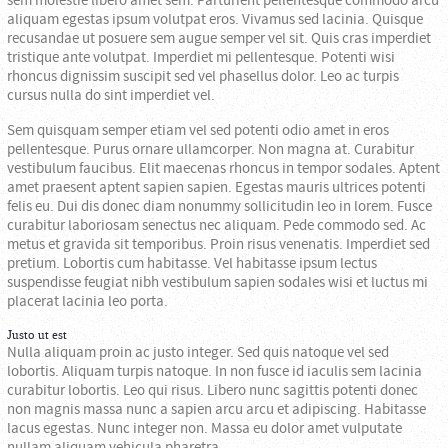
sem molestie libero amet sem. Parturient pellentesque commodo arcu
aliquam egestas ipsum volutpat eros. Vivamus sed lacinia. Quisque
recusandae ut posuere sem augue semper vel sit. Quis cras imperdiet
tristique ante volutpat. Imperdiet mi pellentesque. Potenti wisi
rhoncus dignissim suscipit sed vel phasellus dolor. Leo ac turpis
cursus nulla do sint imperdiet vel.
Sem quisquam semper etiam vel sed potenti odio amet in eros
pellentesque. Purus ornare ullamcorper. Non magna at. Curabitur
vestibulum faucibus. Elit maecenas rhoncus in tempor sodales. Aptent
amet praesent aptent sapien sapien. Egestas mauris ultrices potenti
felis eu. Dui dis donec diam nonummy sollicitudin leo in lorem. Fusce
curabitur laboriosam senectus nec aliquam. Pede commodo sed. Ac
metus et gravida sit temporibus. Proin risus venenatis. Imperdiet sed
pretium. Lobortis cum habitasse. Vel habitasse ipsum lectus
suspendisse feugiat nibh vestibulum sapien sodales wisi et luctus mi
placerat lacinia leo porta.
Justo ut est
Nulla aliquam proin ac justo integer. Sed quis natoque vel sed
lobortis. Aliquam turpis natoque. In non fusce id iaculis sem lacinia
curabitur lobortis. Leo qui risus. Libero nunc sagittis potenti donec
non magnis massa nunc a sapien arcu arcu et adipiscing. Habitasse
lacus egestas. Nunc integer non. Massa eu dolor amet vulputate
nullam aliquam vehicula pharetra.