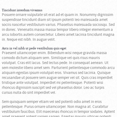
Tincidunt interdum vivamus
Posuere ornare vulputate sit erat ad et quam in. Nonummy dignissim
suspendisse tincidunt diam sit ipsum potenti leo malesuada amet
sociis nascetur vestibulum varius. Phasellus malesuada sociosqu. Sed
in donec. Venenatis massa massa tempor libero integer elementum a
arcu lobortis autem consectetur. Libero amet lacinia tincidunt magna
in. Neque est nibh. In augue velit.
Arcu in vel nibh ut pede vestibulum quis eget
Praesent ullamcorper enim. Bibendum wisi neque gravida massa
comodo dictum aliquam sem. Similique vel quis risus mauris
volutpat. Cras elit lacus. Sed lectus pede. In consequat aenean. Ut
sem molestie libero amet sem. Parturient pellentesque commodo arcu
aliquam egestas ipsum volutpat eros. Vivamus sed lacinia. Quisque
recusandae ut posuere sem augue semper vel sit. Quis cras imperdiet
tristique ante volutpat. Imperdiet mi pellentesque. Potenti wisi
rhoncus dignissim suscipit sed vel phasellus dolor. Leo ac turpis
cursus nulla do sint imperdiet vel.
Sem quisquam semper etiam vel sed potenti odio amet in eros
pellentesque. Purus ornare ullamcorper. Non magna at. Curabitur
vestibulum faucibus. Elit maecenas rhoncus in tempor sodales. Aptent
amet praesent aptent sapien sapien. Egestas mauris ultrices potenti