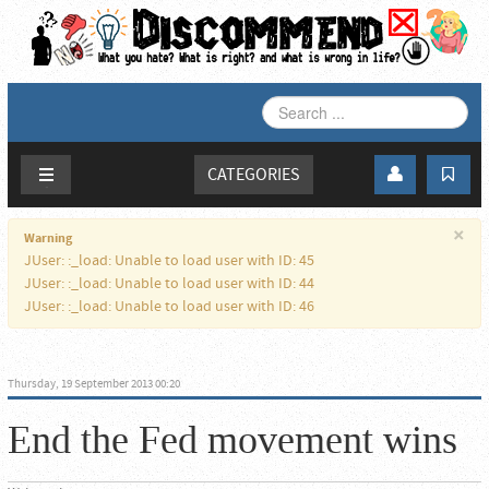
SEARCH
...
CATEGORIES
×
Warning
JUser: :_load: Unable to load user with ID: 45
JUser: :_load: Unable to load user with ID: 44
JUser: :_load: Unable to load user with ID: 46
Thursday, 19 September 2013 00:20
End the Fed movement wins