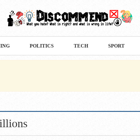
VING
POLITICS
TECH
SPORT
llions