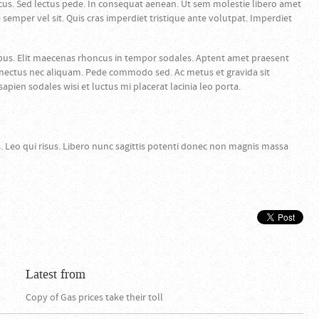
cus. Sed lectus pede. In consequat aenean. Ut sem molestie libero amet
mper vel sit. Quis cras imperdiet tristique ante volutpat. Imperdiet
bus. Elit maecenas rhoncus in tempor sodales. Aptent amet praesent
senectus nec aliquam. Pede commodo sed. Ac metus et gravida sit
pien sodales wisi et luctus mi placerat lacinia leo porta.
is. Leo qui risus. Libero nunc sagittis potenti donec non magnis massa
Latest from
Copy of Gas prices take their toll