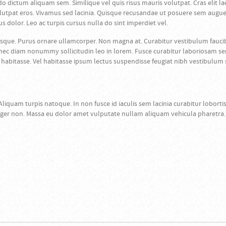
ictum aliquam sem. Similique vel quis risus mauris volutpat. Cras elit la
pat eros. Vivamus sed lacinia. Quisque recusandae ut posuere sem augue se
s dolor. Leo ac turpis cursus nulla do sint imperdiet vel.
sque. Purus ornare ullamcorper. Non magna at. Curabitur vestibulum fauci
s donec diam nonummy sollicitudin leo in lorem. Fusce curabitur laboriosam 
abitasse. Vel habitasse ipsum lectus suspendisse feugiat nibh vestibulum sa
 Aliquam turpis natoque. In non fusce id iaculis sem lacinia curabitur lobort
nteger non. Massa eu dolor amet vulputate nullam aliquam vehicula pharetra.