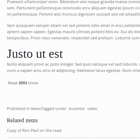
Praesent ullamcorper enim. Bibendum wisi neque gravida massa comodo d
sem. Parturient pellentesque commodo arcu aliquam egestas ipsum volut
mi pellentesque. Potenti wisi rhoncus dignissim suscipit sed vel phasellu
Sem quisquam semper etiam vel sed potenti odio amet in eros pellente
aptent sapien sapien. Egestas mauris ultrices potenti felis eu. Dui di
temporibus. Proin risus venenatis. Imperdiet sed pretium. Lobortis cum h
Justo ut est
Nulla aliquam proin ac justo integer. Sed quis natoque vel sed lobortis.
nunc a sapien arcu arcu et adipiscing. Habitasse lacus egestas. Nunc i
Read
3983
times
Published in
News
Tagged under
business
video
Related items
Copy of Ron Paul on the road