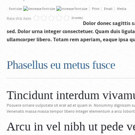
font size
Print
Email
Media
Rate this item
(0 votes)
Dolor donec sagittis 
sed. Dolor urna integer consectetuer. Quam duis ligula
ullamcorper libero. Totam rem aperiam, eaque ipsa quae
Phasellus eu metus fusce
Tincidunt interdum vivam
Posuere ornare vulputate sit erat ad et quam in. Nonummy dignissim su
Venenatis massa massa tempor libero integer elementum a arcu lobortis 
Arcu in vel nibh ut pede v