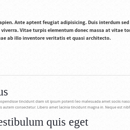
sapien. Ante aptent feugiat adipisicing. Duis interdum s
 viverra. Vitae turpis elementum donec massa at vitae tor
 ab illo inventore veritatis et quasi architecto.
us
spendisse tincidunt diam sit ipsum potenti leo malesuada amet sociis nasc
autem consectetur. Libero amet lacinia tincidunt magna in. Neque est nibh.
estibulum quis eget